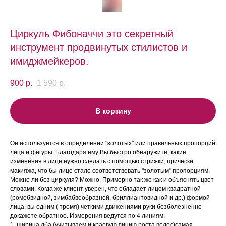
Циркуль Фибоначчи это секретный
инструмент продвинутых стилистов и
имиджмейкеров.
900
р.
1 590
р.
В корзину
Он используется в определении "золотых" или правильных пропорций
лица и фигуры. Благодаря ему Вы быстро обнаружите, какие
изменения в лице нужно сделать с помощью стрижки, прически
макияжа, что бы лицо стало соответствовать "золотым" пропорциям.
Можно ли без циркуля? Можно. Примерно так же как и объяснять цвет
словами. Когда же клиент уверен, что обладает лицом квадратной
(ромобвидной, зимбабвеобразной, бриллиантовидной и др.) формой
лица, вы одним ( тремя) четкими движениями руки безболезненно
докажете обратное. Измерения ведутся по 4 линиям:
1. ширина лба (учитываем и краевую линию роста волос)самая