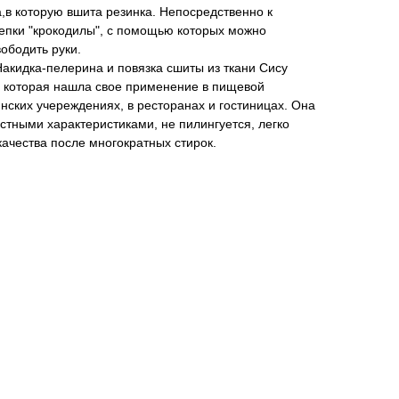
а,в которую вшита резинка. Непосредственно к
епки "крокодилы", с помощью которых можно
ободить руки.
Накидка-пелерина и повязка сшиты из ткани Сису
, которая нашла свое применение в пищевой
ских учереждениях, в ресторанах и гостиницах. Она
тными характеристиками, не пилингуется, легко
качества после многократных стирок.