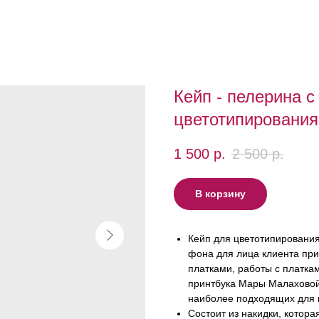
Кейп - пелерина с
цветотипирования
1 500
р.
2 500
р.
В корзину
Кейп для цветотипирования
фона для лица клиента при
платками, работы с платка
принтбука Мары Малаховой
наиболее подходящих для 
Состоит из накидки, котора