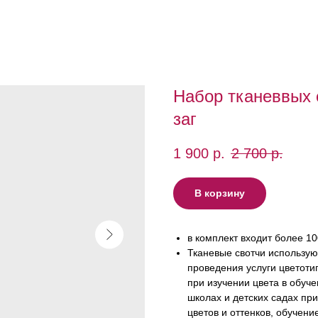
Набор тканеввых с
заг
1 900
р.
2 700
р.
В корзину
в комплект входит более 10
Тканевые свотчи использую
проведения услуги цветоти
при изучении цвета в обуч
школах и детских садах при
цветов и оттенков, обучени