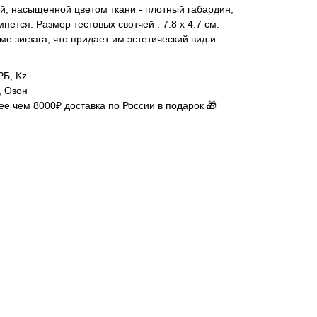
ой, насыщенной цветом ткани - плотный габардин,
нется. Размер тестовых свотчей : 7.8 х 4.7 см.
е зигзага, что придает им эстетический вид и
РБ, Kz
, Озон
ее чем 8000₽ доставка по России в подарок 🎁