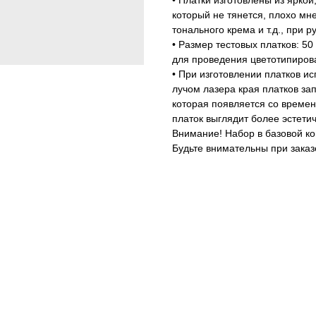
• Платки изготовлены из ярко
который не тянется, плохо мне
тонального крема и т.д., при 
• Размер тестовых платков: 5
для проведения цветотипиров
• При изготовлении платков ис
лучом лазера края платков за
которая появляется со времен
платок выглядит более эстетич
Внимание! Набор в базовой к
Будьте внимательны при заказ