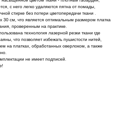
й, насыщенной цветом ткани - плотный габардин,
тся, с него легко удаляются пятна от помады,
ручной стирке без потери цветопередачи ткани .
0 х 30 см, что является оптимальным размером платка
ания, проверенным на практике.
пользована технология лазерной резки ткани где
паяны, что позволяет избежать пушистости нитей,
ем на платках, обработанных оверлоком, а также
но.
омплектации не имеет подписей.
е!